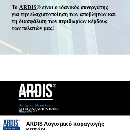
Το
ARDIS
® είναι ο ιδανικός συνεργάτης
για την ελαχιστοποίηση των αποβλήτων και
τη διασφάλιση των περιθωρίων κέρδους
των πελατών μας!
ΕΦΑΡΜΟΓΕΣ
Επεξεργασία Ξύλου
Βιομηχανία Μετάλλων
STOILAS • ARDIS Hellas
Θεσσαλονίκη
Πλαστικό
Cosimastraße 120
Τηλ +30
2310 688299
Αρχιτεκτονική Επένδυση
81927 Munich - Germany
Κιν. +30
ARDIS Λογισμικό παραγωγής
6980 626929
Γυαλί
X
κοπών
Τηλ. +49 89 38999580