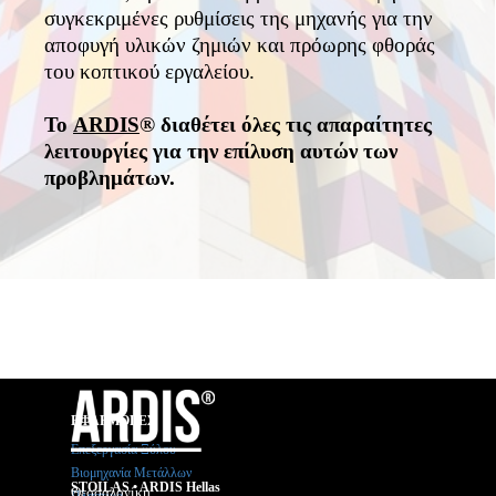
συγκεκριμένες ρυθμίσεις της μηχανής για την
αποφυγή υλικών ζημιών και πρόωρης φθοράς
του κοπτικού εργαλείου.
Το
ARDIS
® διαθέτει όλες τις απαραίτητες
λειτουργίες για την επίλυση αυτών των
προβλημάτων.
ΕΦΑΡΜΟΓΕΣ
Επεξεργασία Ξύλου
Βιομηχανία Μετάλλων
STOILAS • ARDIS Hellas
Θεσσαλονίκη